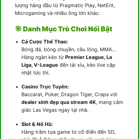
lượng hàng đầu từ Pragmatic Play, NetEnt,
Microgaming và nhiều ông lớn khác.
🎯 Danh Mục Trò Chơi Nổi Bật
Cá Cược Thể Thao:
Bóng đá, bóng chuyền, cầu lông, MMA…
Hàng ngàn kèo từ
Premier League, La
Liga, V-League
đến tài xỉu, kèo live cập
nhật tức thì.
Casino Trực Tuyến:
Baccarat, Poker, Dragon Tiger, Craps với
dealer xinh đẹp qua stream 4K
, mang cảm
giác Las Vegas ngay tại nhà.
Slot & Nổ Hũ:
Hàng trăm tựa game từ cổ điển đến 5D,