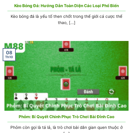
Kèo Bóng Đá: Hướng Dẫn Toàn Diện Các Loại Phổ Biến
Kèo bóng đá là yếu tố then chốt trong thế giới cá cược thể
thao, [...]
08
Th10
Phỏm: Bí Quyết Chinh Phục Trò Chơi Bài Đỉnh Cao
Phỏm còn gọi là tá lả, là trò chơi bài dân gian quen thuộc ở