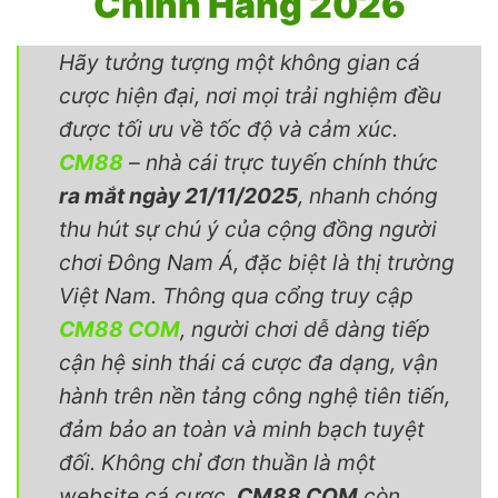
Chính Hãng 2026
Hãy tưởng tượng một không gian cá
cược hiện đại, nơi mọi trải nghiệm đều
được tối ưu về tốc độ và cảm xúc.
CM88
– nhà cái trực tuyến chính thức
ra mắt ngày 21/11/2025
, nhanh chóng
thu hút sự chú ý của cộng đồng người
chơi Đông Nam Á, đặc biệt là thị trường
Việt Nam. Thông qua cổng truy cập
CM88 COM
, người chơi dễ dàng tiếp
cận hệ sinh thái cá cược đa dạng, vận
hành trên nền tảng công nghệ tiên tiến,
đảm bảo an toàn và minh bạch tuyệt
đối. Không chỉ đơn thuần là một
website cá cược,
CM88 COM
còn