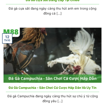
Đá Gà Cựa Sắt Đẳng Cấp Tại Cm88
Mã hóa
end-to-end
, giấy phép
Curacao
eGaming
, RNG độc lập
Đá gà cựa sắt đang ngày càng thu hút anh em trong cộng
đồng cá [...]
Chỉ dành cho
18+
, có công cụ tự giới hạn
cược và chống nghiện
Trụ sở tại
Singapore
, biểu tượng đổi mới
12
Th10
và uy tín
🚀 Sẵn Sàng Tham Gia?
Truy cập
CM88 chính thức
, đăng ký để nhận
mã ưu đãi đặc biệt
và biến đam mê thành
chiến thắng.
CM88 – Nơi giấc mơ cá cược trở thành hiện
Đá Gà Campuchia – Sân Chơi Cá Cược Hấp Dẫn Và Uy Tín
thực.
Đá gà Campuchia đang ngày càng thu hút sự chú ý từ cộng
đồng yêu [...]