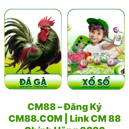
CM88 – Đăng Ký
CM88.COM | Link CM 88