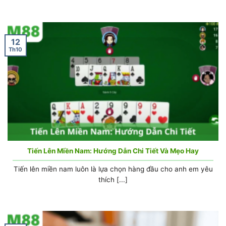
12
Th10
Tiến Lên Miền Nam: Hướng Dẫn Chi Tiết Và Mẹo Hay
Tiến lên miền nam luôn là lựa chọn hàng đầu cho anh em yêu
thích [...]