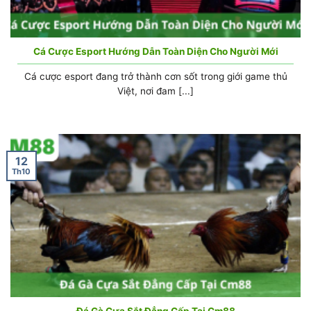
lên đến 1,888 điểm
Ngày 03 phát thưởng khuyến mãi VIP
tháng lên đến 288 triệu VND.
Cá Cược Esport Hướng Dẫn Toàn Diện Cho Người Mới
Ngày 07 – 17 – 27: Cơn mưa lì xì giá trị
Cá cược esport đang trở thành cơn sốt trong giới game thủ
hàng nghìn tỷ đồng.
Việt, nơi đam [...]
Khuyến mãi tuần:
Thứ 2: Phát thưởng 0.2% hoa hồng giới
12
thiệu bạn bè mỗi tuần.
Th10
Thứ 3: Phát thưởng lương VIP tuần lên đến
38 triệu VND.
Chủ nhật: Khuyến mãi nạp tiền 5% – không
giới hạn tiền thưởng.
🔒 An Toàn Tuyệt Đối