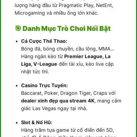
lượng hàng đầu từ Pragmatic Play, NetEnt,
Microgaming và nhiều ông lớn khác.
🎯 Danh Mục Trò Chơi Nổi Bật
Cá Cược Thể Thao:
Bóng đá, bóng chuyền, cầu lông, MMA…
Hàng ngàn kèo từ
Premier League, La
Liga, V-League
đến tài xỉu, kèo live cập
nhật tức thì.
Casino Trực Tuyến:
Baccarat, Poker, Dragon Tiger, Craps với
dealer xinh đẹp qua stream 4K
, mang cảm
giác Las Vegas ngay tại nhà.
Slot & Nổ Hũ:
Hàng trăm tựa game từ cổ điển đến 5D,