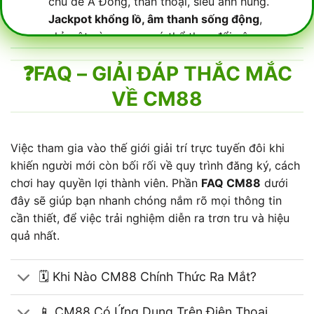
chủ đề Á Đông, thần thoại, siêu anh hùng.
Jackpot khổng lồ, âm thanh sống động
,
chỉ một vòng quay có thể thay đổi vận
may.
❓FAQ – GIẢI ĐÁP THẮC MẮC
Bắn Cá 3D & Game Giải Trí:
VỀ CM88
Cá nhỏ, boss khổng lồ, đa mức cược, phần
thưởng hấp dẫn. Hoàn hảo cho buổi giải trí
nhanh.
Việc tham gia vào thế giới giải trí trực tuyến đôi khi
khiến người mới còn bối rối về quy trình đăng ký, cách
E-Sports:
chơi hay quyền lợi thành viên. Phần
FAQ CM88
dưới
League of Legends, Overwatch, Free Fire…
đây sẽ giúp bạn nhanh chóng nắm rõ mọi thông tin
Kèo phong phú từ map thắng đến số kill,
cần thiết, để việc trải nghiệm diễn ra trơn tru và hiệu
dành riêng cho game thủ trẻ.
quả nhất.
Trò Chơi Khác:
Xổ số, đá gà trực tiếp, bài cào đổi thưởng…
🗓️ Khi Nào CM88 Chính Thức Ra Mắt?
tất cả tối ưu cho
tiện lợi và công bằng
.
📱 CM88 Có Ứng Dụng Trên Điện Thoại