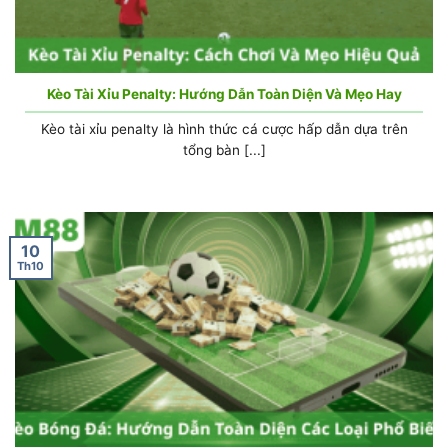
Kèo Tài Xỉu Penalty: Hướng Dẫn Toàn Diện Và Mẹo Hay
Kèo tài xỉu penalty là hình thức cá cược hấp dẫn dựa trên
tổng bàn [...]
10
Th10