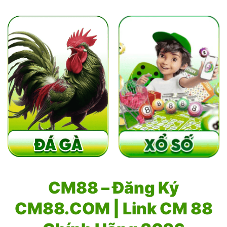
CM88 – Đăng Ký
CM88.COM | Link CM 88