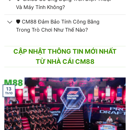
📱 Hỗ Trợ Đa Nền Tảng
Và Máy Tính Không?
App
iOS/Android mượt mà
🛡️ CM88 Đảm Bảo Tính Công Bằng
Trong Trò Chơi Như Thế Nào?
Nạp rút nhanh qua
ngân hàng địa phương,
ví điện tử, thẻ quốc tế và crypto
(BTC/ETH)
CẬP NHẬT THÔNG TIN MỚI NHẤT
📅 Khuyến Mãi Ngày &
TỪ NHÀ CÁI CM88
Tuần Của CM88
Khuyến mãi ngày:
13
Th10
Tải APP CM88 – Thưởng lên tới 188K
Nạp đầu tặng đến 8,888K – Đón Coupon
lên tới 18,888K
Thứ 2 – Thứ 4 – Thứ 6, nạp là có thưởng