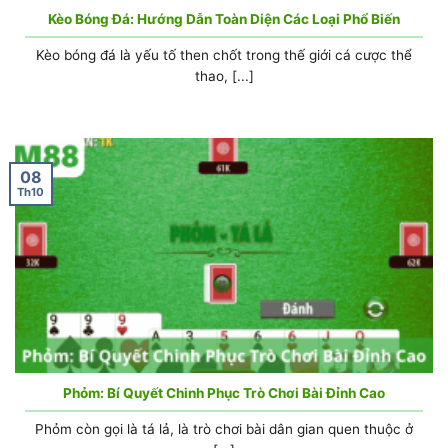
Kèo Bóng Đá: Hướng Dẫn Toàn Diện Các Loại Phổ Biến
Kèo bóng đá là yếu tố then chốt trong thế giới cá cược thể
thao, [...]
08
Th10
Phỏm: Bí Quyết Chinh Phục Trò Chơi Bài Đỉnh Cao
Phỏm còn gọi là tá lả, là trò chơi bài dân gian quen thuộc ở