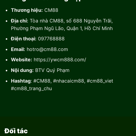
Thương hiệu:
CM88
Địa chỉ:
Tòa nhà CM88, số 688 Nguyễn Trãi,
Phường Phạm Ngũ Lão, Quận 1, Hồ Chí Minh
Điện thoại:
097768888
Email:
hotro@cm88.com
Website:
https://ywcm888.com/
Nội dung:
BTV Quý Phạm
Hashtag
: #CM88, #nhacaicm88, #cm88_viet
#cm88_trang_chu
Đối tác