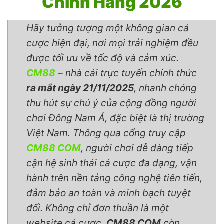
Chính Hãng 2026
Hãy tưởng tượng một không gian cá
cược hiện đại, nơi mọi trải nghiệm đều
được tối ưu về tốc độ và cảm xúc.
CM88
– nhà cái trực tuyến chính thức
ra mắt ngày 21/11/2025
, nhanh chóng
thu hút sự chú ý của cộng đồng người
chơi Đông Nam Á, đặc biệt là thị trường
Việt Nam. Thông qua cổng truy cập
CM88 COM
, người chơi dễ dàng tiếp
cận hệ sinh thái cá cược đa dạng, vận
hành trên nền tảng công nghệ tiên tiến,
đảm bảo an toàn và minh bạch tuyệt
đối. Không chỉ đơn thuần là một
website cá cược,
CM88 COM
còn