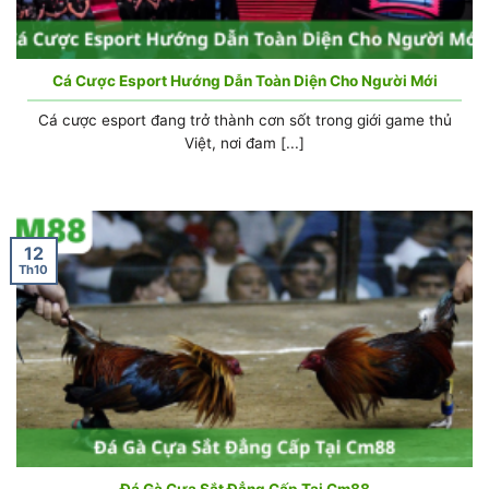
lên đến 1,888 điểm
Ngày 03 phát thưởng khuyến mãi VIP
tháng lên đến 288 triệu VND.
Cá Cược Esport Hướng Dẫn Toàn Diện Cho Người Mới
Ngày 07 – 17 – 27: Cơn mưa lì xì giá trị
Cá cược esport đang trở thành cơn sốt trong giới game thủ
hàng nghìn tỷ đồng.
Việt, nơi đam [...]
Khuyến mãi tuần:
Thứ 2: Phát thưởng 0.2% hoa hồng giới
12
thiệu bạn bè mỗi tuần.
Th10
Thứ 3: Phát thưởng lương VIP tuần lên đến
38 triệu VND.
Chủ nhật: Khuyến mãi nạp tiền 5% – không
giới hạn tiền thưởng.
🔒 An Toàn Tuyệt Đối