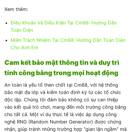
Xem thêm:
Điều Khoản Và Điều Kiện Tại Cm88: Hướng Dẫn
Toàn Diện
Miễn Trách Nhiệm Tại Cm88: Hướng Dẫn Toàn Diện
Cho Anh Em
Cam kết bảo mật thông tin và duy trì
tính công bằng trong mọi hoạt động
An toàn là yếu tố then chốt tại Cm88, với hệ thống
bảo mật đa lớp và kiểm toán định kỳ từ các tổ chức
độc lập. Chúng tôi đảm bảo không có sự can thiệp
vào kết quả trò chơi, mang đến môi trường công bằng
cho tất cả. Một ví dụ thực tế là việc áp dụng công
nghệ RNG (Random Number Generator) được chứng
nhận, giúp tránh những trường hợp “gian lận ngầm” mà