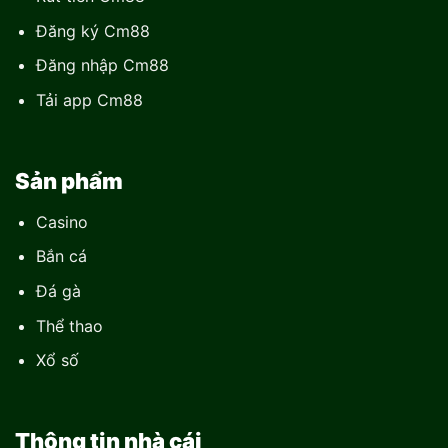
Đăng ký Cm88
Đăng nhập Cm88
Tải app Cm88
Sản phẩm
Casino
Bắn cá
Đá gà
Thể thao
Xổ số
Thông tin nhà cái