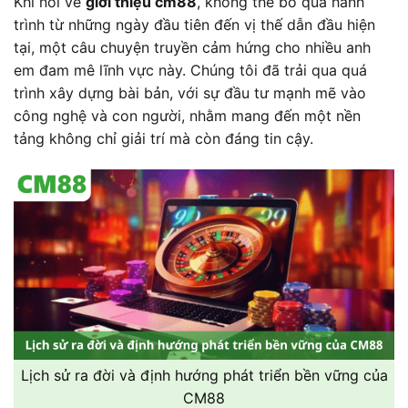
Khi nói về
giới thiệu cm88
, không thể bỏ qua hành
trình từ những ngày đầu tiên đến vị thế dẫn đầu hiện
tại, một câu chuyện truyền cảm hứng cho nhiều anh
em đam mê lĩnh vực này. Chúng tôi đã trải qua quá
trình xây dựng bài bản, với sự đầu tư mạnh mẽ vào
công nghệ và con người, nhằm mang đến một nền
tảng không chỉ giải trí mà còn đáng tin cậy.
Lịch sử ra đời và định hướng phát triển bền vững của
CM88