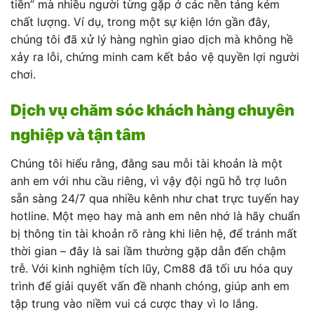
tiền” mà nhiều người từng gặp ở các nền tảng kém
chất lượng. Ví dụ, trong một sự kiện lớn gần đây,
chúng tôi đã xử lý hàng nghìn giao dịch mà không hề
xảy ra lỗi, chứng minh cam kết bảo vệ quyền lợi người
chơi.
Dịch vụ chăm sóc khách hàng chuyên
nghiệp và tận tâm
Chúng tôi hiểu rằng, đằng sau mỗi tài khoản là một
anh em với nhu cầu riêng, vì vậy đội ngũ hỗ trợ luôn
sẵn sàng 24/7 qua nhiều kênh như chat trực tuyến hay
hotline. Một mẹo hay mà anh em nên nhớ là hãy chuẩn
bị thông tin tài khoản rõ ràng khi liên hệ, để tránh mất
thời gian – đây là sai lầm thường gặp dẫn đến chậm
trễ. Với kinh nghiệm tích lũy, Cm88 đã tối ưu hóa quy
trình để giải quyết vấn đề nhanh chóng, giúp anh em
tập trung vào niềm vui cá cược thay vì lo lắng.