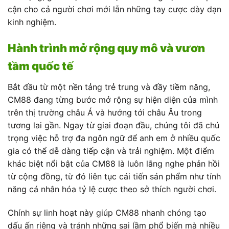
cận cho cả người chơi mới lẫn những tay cược dày dạn
kinh nghiệm.
Hành trình mở rộng quy mô và vươn
tầm quốc tế
Bắt đầu từ một nền tảng trẻ trung và đầy tiềm năng,
CM88 đang từng bước mở rộng sự hiện diện của mình
trên thị trường châu Á và hướng tới châu Âu trong
tương lai gần. Ngay từ giai đoạn đầu, chúng tôi đã chú
trọng việc hỗ trợ đa ngôn ngữ để anh em ở nhiều quốc
gia có thể dễ dàng tiếp cận và trải nghiệm. Một điểm
khác biệt nổi bật của CM88 là luôn lắng nghe phản hồi
từ cộng đồng, từ đó liên tục cải tiến sản phẩm như tính
năng cá nhân hóa tỷ lệ cược theo sở thích người chơi.
Chính sự linh hoạt này giúp CM88 nhanh chóng tạo
dấu ấn riêng và tránh những sai lầm phổ biến mà nhiều