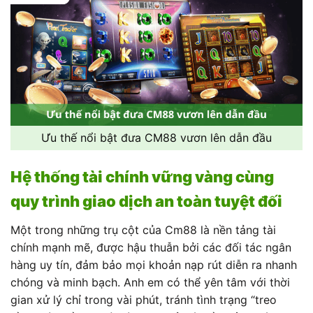
Ưu thế nổi bật đưa CM88 vươn lên dẫn đầu
Hệ thống tài chính vững vàng cùng
quy trình giao dịch an toàn tuyệt đối
Một trong những trụ cột của Cm88 là nền tảng tài
chính mạnh mẽ, được hậu thuẫn bởi các đối tác ngân
hàng uy tín, đảm bảo mọi khoản nạp rút diễn ra nhanh
chóng và minh bạch. Anh em có thể yên tâm với thời
gian xử lý chỉ trong vài phút, tránh tình trạng “treo