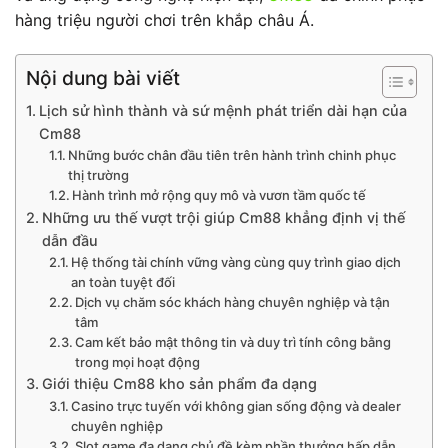
hàng triệu người chơi trên khắp châu Á.
Nội dung bài viết
Lịch sử hình thành và sứ mệnh phát triển dài hạn của
Cm88
Những bước chân đầu tiên trên hành trình chinh phục
thị trường
Hành trình mở rộng quy mô và vươn tầm quốc tế
Những ưu thế vượt trội giúp Cm88 khẳng định vị thế
dẫn đầu
Hệ thống tài chính vững vàng cùng quy trình giao dịch
an toàn tuyệt đối
Dịch vụ chăm sóc khách hàng chuyên nghiệp và tận
tâm
Cam kết bảo mật thông tin và duy trì tính công bằng
trong mọi hoạt động
Giới thiệu Cm88 kho sản phẩm đa dạng
Casino trực tuyến với không gian sống động và dealer
chuyên nghiệp
Slot game đa dạng chủ đề kèm phần thưởng hấp dẫn