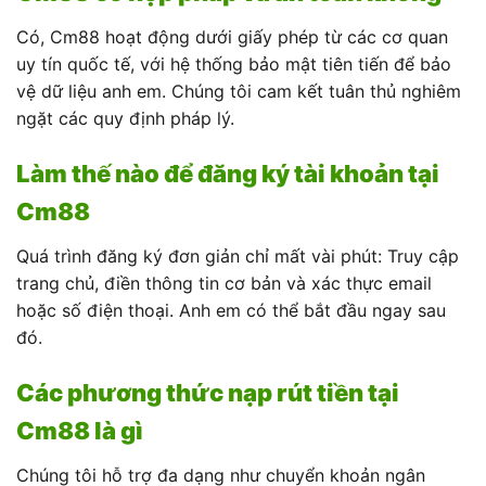
Có, Cm88 hoạt động dưới giấy phép từ các cơ quan
uy tín quốc tế, với hệ thống bảo mật tiên tiến để bảo
vệ dữ liệu anh em. Chúng tôi cam kết tuân thủ nghiêm
ngặt các quy định pháp lý.
Làm thế nào để đăng ký tài khoản tại
Cm88
Quá trình đăng ký đơn giản chỉ mất vài phút: Truy cập
trang chủ, điền thông tin cơ bản và xác thực email
hoặc số điện thoại. Anh em có thể bắt đầu ngay sau
đó.
Các phương thức nạp rút tiền tại
Cm88 là gì
Chúng tôi hỗ trợ đa dạng như chuyển khoản ngân