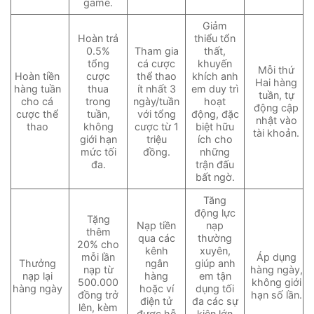
game.
Giảm
Hoàn trả
thiểu tổn
0.5%
Tham gia
thất,
tổng
cá cược
khuyến
Mỗi thứ
Hoàn tiền
cược
thể thao
khích anh
Hai hàng
hàng tuần
thua
ít nhất 3
em duy trì
tuần, tự
cho cá
trong
ngày/tuần
hoạt
động cập
cược thể
tuần,
với tổng
động, đặc
nhật vào
thao
không
cược từ 1
biệt hữu
tài khoản.
giới hạn
triệu
ích cho
mức tối
đồng.
những
đa.
trận đấu
bất ngờ.
Tăng
động lực
Tặng
Nạp tiền
nạp
thêm
qua các
thường
20% cho
kênh
xuyên,
mỗi lần
Áp dụng
Thưởng
ngân
giúp anh
nạp từ
hàng ngày,
nạp lại
hàng
em tận
500.000
không giới
hàng ngày
hoặc ví
dụng tối
đồng trở
hạn số lần.
điện tử
đa các sự
lên, kèm
được hỗ
kiện lớn