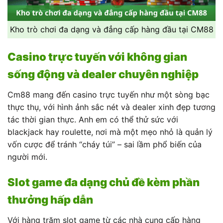
Kho trò chơi đa dạng và đẳng cấp hàng đầu tại CM88
Casino trực tuyến với không gian
sống động và dealer chuyên nghiệp
Cm88 mang đến casino trực tuyến như một sòng bạc
thực thụ, với hình ảnh sắc nét và dealer xinh đẹp tương
tác thời gian thực. Anh em có thể thử sức với
blackjack hay roulette, nơi mà một mẹo nhỏ là quản lý
vốn cược để tránh “cháy túi” – sai lầm phổ biến của
người mới.
Slot game đa dạng chủ đề kèm phần
thưởng hấp dẫn
Với hàng trăm slot game từ các nhà cung cấp hàng