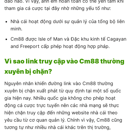
đảo nào. Vì vậy, anh em hoàn toàn có thể yên tâm khi
tham gia cá cược tại đây nhờ những yếu tố như:
Nhà cái hoạt động dưới sự quản lý của tổng bộ liên
minh.
Cm88 được Isle of Man và Đặc khu kinh tế Cagayan
and Freeport cấp phép hoạt động hợp pháp.
Vì sao link truy cập vào Cm88 thường
xuyên bị chặn?
Nguyên nhân khiến đường link vào Cm88 thường
xuyên bị chặn xuất phát từ quy định tại một số quốc
gia hiện nay. Nhiều quốc gia không cho phép hoạt
động cá cược trực tuyến nên các nhà mạng sẽ thực
hiện chặn truy cập đến những website nhà cái theo
yêu cầu từ cơ quan quản lý. Chính vì vậy, Cm88 cũng
tương tự như nhiều nhà cái khác trên thị trường,