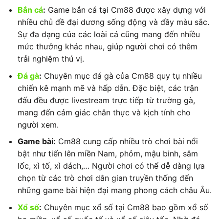
Bắn cá
:
Game bắn cá tại Cm88 được xây dựng với
nhiều chủ đề đại dương sống động và đầy màu sắc.
Sự đa dạng của các loài cá cũng mang đến nhiều
mức thưởng khác nhau, giúp người chơi có thêm
trải nghiệm thú vị.
Đá gà
:
Chuyên mục đá gà của Cm88 quy tụ nhiều
chiến kê mạnh mẽ và hấp dẫn. Đặc biệt, các trận
đấu đều được livestream trực tiếp từ trường gà,
mang đến cảm giác chân thực và kịch tính cho
người xem.
Game bài:
Cm88 cung cấp nhiều trò chơi bài nổi
bật như tiến lên miền Nam, phỏm, mậu binh, sâm
lốc, xì tố, xì dách,… Người chơi có thể dễ dàng lựa
chọn từ các trò chơi dân gian truyền thống đến
những game bài hiện đại mang phong cách châu Âu.
Xổ số
:
Chuyên mục xổ số tại Cm88 bao gồm xổ số