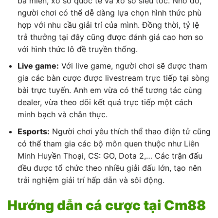
ba miền, xổ số quốc tế và xổ số siêu tốc. Nhờ đó,
người chơi có thể dễ dàng lựa chọn hình thức phù
hợp với nhu cầu giải trí của mình. Đồng thời, tỷ lệ
trả thưởng tại đây cũng được đánh giá cao hơn so
với hình thức lô đề truyền thống.
Live game:
Với live game, người chơi sẽ được tham
gia các bàn cược được livestream trực tiếp tại sòng
bài trực tuyến. Anh em vừa có thể tương tác cùng
dealer, vừa theo dõi kết quả trực tiếp một cách
minh bạch và chân thực.
Esports:
Người chơi yêu thích thể thao điện tử cũng
có thể tham gia các bộ môn quen thuộc như Liên
Minh Huyền Thoại, CS: GO, Dota 2,… Các trận đấu
đều được tổ chức theo nhiều giải đấu lớn, tạo nên
trải nghiệm giải trí hấp dẫn và sôi động.
Hướng dẫn cá cược tại Cm88