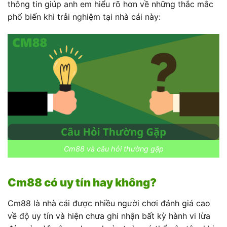
thông tin giúp anh em hiểu rõ hơn về những thắc mắc
phổ biến khi trải nghiệm tại nhà cái này:
Cm88 và câu hỏi thường gặp
Cm88 có uy tín hay không?
Cm88 là nhà cái được nhiều người chơi đánh giá cao
về độ uy tín và hiện chưa ghi nhận bất kỳ hành vi lừa