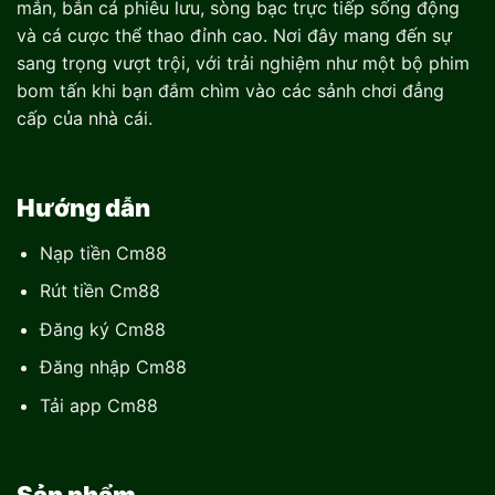
mắn, bắn cá phiêu lưu, sòng bạc trực tiếp sống động
và cá cược thể thao đỉnh cao. Nơi đây mang đến sự
sang trọng vượt trội, với trải nghiệm như một bộ phim
bom tấn khi bạn đắm chìm vào các sảnh chơi đẳng
cấp của nhà cái.
Hướng dẫn
Nạp tiền Cm88
Rút tiền Cm88
Đăng ký Cm88
Đăng nhập Cm88
Tải app Cm88
Sản phẩm