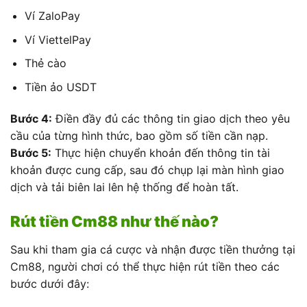
Ví ZaloPay
Ví ViettelPay
Thẻ cào
Tiền ảo USDT
Bước 4:
Điền đầy đủ các thông tin giao dịch theo yêu
cầu của từng hình thức, bao gồm số tiền cần nạp.
Bước 5:
Thực hiện chuyển khoản đến thông tin tài
khoản được cung cấp, sau đó chụp lại màn hình giao
dịch và tải biên lai lên hệ thống để hoàn tất.
Rút tiền Cm88 như thế nào?
Sau khi tham gia cá cược và nhận được tiền thưởng tại
Cm88, người chơi có thể thực hiện rút tiền theo các
bước dưới đây: