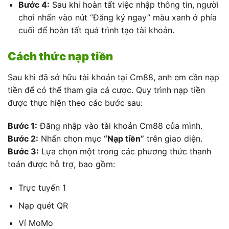
Bước 4:
Sau khi hoàn tất việc nhập thông tin, người
chơi nhấn vào nút “Đăng ký ngay” màu xanh ở phía
cuối để hoàn tất quá trình tạo tài khoản.
Cách thức nạp tiền
Sau khi đã sở hữu tài khoản tại Cm88, anh em cần nạp
tiền để có thể tham gia cá cược. Quy trình nạp tiền
được thực hiện theo các bước sau:
Bước 1:
Đăng nhập vào tài khoản Cm88 của mình.
Bước 2:
Nhấn chọn mục
“Nạp tiền”
trên giao diện.
Bước 3:
Lựa chọn một trong các phương thức thanh
toán được hỗ trợ, bao gồm:
Trực tuyến 1
Nạp quét QR
Ví MoMo