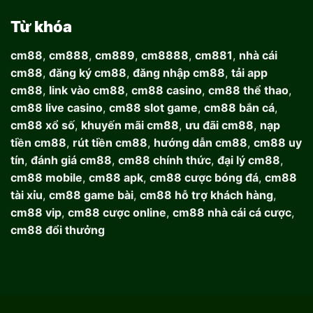
Từ khóa
cm88
,
cm888
,
cm889
,
cm8888
,
cm881
,
nhà cái
cm88
,
đăng ký cm88
,
đăng nhập cm88
,
tải app
cm88
,
link vào cm88
,
cm88 casino
,
cm88 thể thao
,
cm88 live casino
,
cm88 slot game
,
cm88 bắn cá
,
cm88 xổ số
,
khuyến mãi cm88
,
ưu đãi cm88
,
nạp
tiền cm88
,
rút tiền cm88
,
hướng dẫn cm88
,
cm88 uy
tín
,
đánh giá cm88
,
cm88 chính thức
,
đại lý cm88
,
cm88 mobile
,
cm88 apk
,
cm88 cược bóng đá
,
cm88
tài xỉu
,
cm88 game bài
,
cm88 hỗ trợ khách hàng
,
cm88 vip
,
cm88 cược online
,
cm88 nhà cái cá cược
,
cm88 đổi thưởng