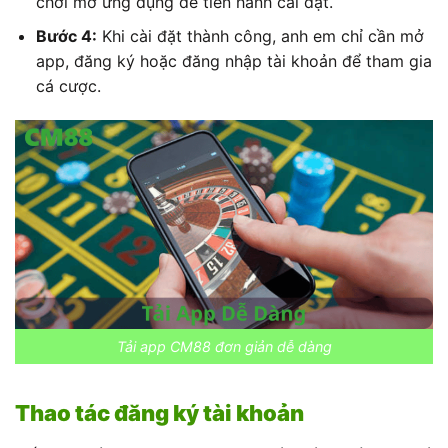
chơi mở ứng dụng để tiến hành cài đặt.
Bước 4:
Khi cài đặt thành công, anh em chỉ cần mở
app, đăng ký hoặc đăng nhập tài khoản để tham gia
cá cược.
Tải app CM88 đơn giản dễ dàng
Thao tác đăng ký tài khoản