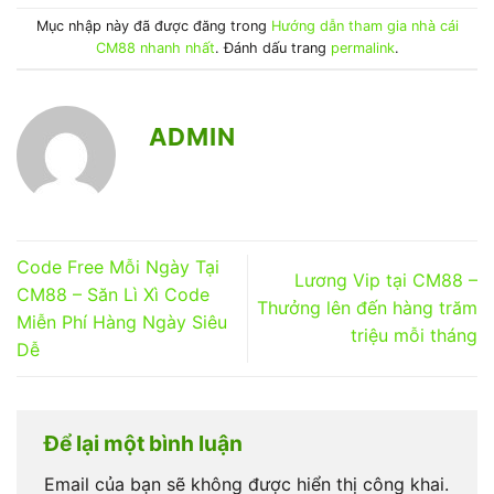
Mục nhập này đã được đăng trong
Hướng dẫn tham gia nhà cái
CM88 nhanh nhất
. Đánh dấu trang
permalink
.
ADMIN
Code Free Mỗi Ngày Tại
Lương Vip tại CM88 –
CM88 – Săn Lì Xì Code
Thưởng lên đến hàng trăm
Miễn Phí Hàng Ngày Siêu
triệu mỗi tháng
Dễ
Để lại một bình luận
Email của bạn sẽ không được hiển thị công khai.