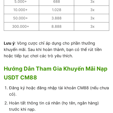
5.000+
688
3x
10.000+
1.028
3x
50.000+
3.888
3x
300.000+
8.888
3x
Lưu ý
: Vòng cược chỉ áp dụng cho phần thưởng
khuyến mãi. Sau khi hoàn thành, bạn có thể rút tiền
hoặc tiếp tục chơi các trò yêu thích.
Hướng Dẫn Tham Gia Khuyến Mãi Nạp
USDT CM88
Đăng ký hoặc đăng nhập tài khoản CM88 (nếu chưa
có).
Hoàn tất thông tin cá nhân (họ tên, ngân hàng)
trước khi nạp.