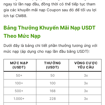
ngay từ lần nạp đầu, đồng thời có thể tiếp tục tham
gia các khuyến mãi nạp Coupon sau đó để tối ưu lợi
ích tại CM88.
Bảng Thưởng Khuyến Mãi Nạp USDT
Theo Mức Nạp
Dưới đây là bảng chi tiết phần thưởng tương ứng với
mức nạp (áp dụng cho nạp lần đầu bằng USDT):
MỨC NẠP
THƯỞNG
VÒNG CƯỢC
(USDT)
(USDT)
YÊU CẦU
50+
50
3x
100+
100
3x
500+
168
3x
1.000+
228
3x