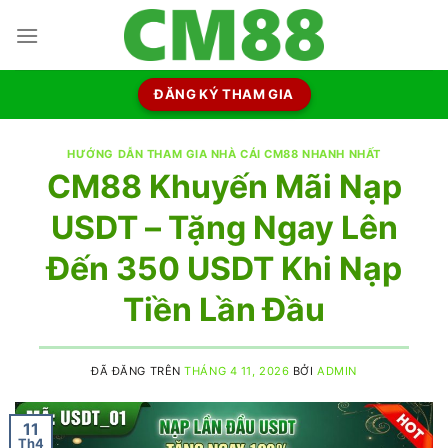
Chuyển
đến
nội
dung
ĐĂNG KÝ THAM GIA
HƯỚNG DẪN THAM GIA NHÀ CÁI CM88 NHANH NHẤT
CM88 Khuyến Mãi Nạp
USDT – Tặng Ngay Lên
Đến 350 USDT Khi Nạp
Tiền Lần Đầu
ĐÃ ĐĂNG TRÊN
THÁNG 4 11, 2026
BỞI
ADMIN
11
Th4